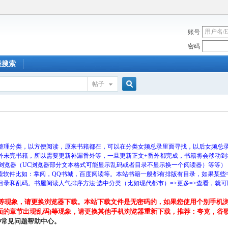
账号
密码
级搜索
帖子
搜
索
整理分类，以方便阅读，原来书籍都在，可以在分类女频总录里面寻找，以后女频总
外未完书籍，所以需要更新补漏番外等，一旦更新正文+番外都完成，书籍将会移动到
UC浏览器（UC浏览器部分文本格式可能显示乱码或者目录不显示换一个阅读器）等等）
阅读软件比如：掌阅，QQ书城，百度阅读等。本站书籍一般都有排版有目录，如果某
录和乱码。书屋阅读人气排序方法:选中分类（比如现代都市）=>更多=>查看，就
常等现象，请更换浏览器下载。本站下载文件是无密码的，如果您使用个别手机
面的章节出现乱码)等现象，请更换其他手机浏览器重新下载，推荐：夸克，谷歌，
种常见问题帮助中心。