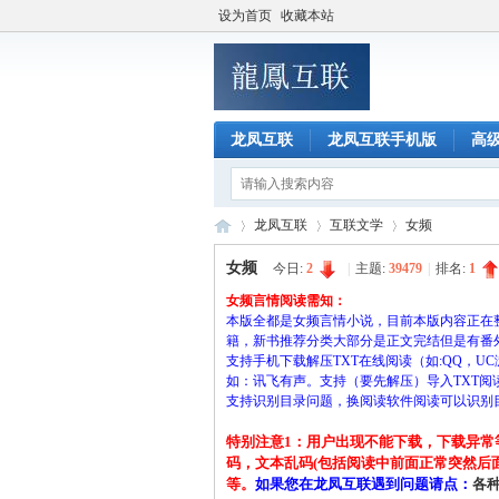
设为首页
收藏本站
龙凤互联
龙凤互联手机版
高
龙凤互联
互联文学
女频
女频
今日:
2
|
主题:
39479
|
排名:
1
女频言情阅读需知：
龙
本版全都是女频言情小说，目前本版内容正在
»
›
›
籍，新书推荐分类大部分是正文完结但是有番
支持手机下载解压TXT在线阅读（如:QQ，
如：讯飞有声。支持（要先解压）导入TXT
支持识别目录问题，换阅读软件阅读可以识别目
特别注意1：用户出现不能下载，下载异
码，文本乱码(包括阅读中前面正常突然后
等。
如果您在龙凤互联遇到问题请点：
各