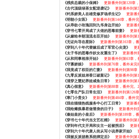
《残疾总裁的小保姆》
更新番外到第120章，
《古代顶级绿茶女配逆袭记》
更新番外到第52
《钓系娇美人在雄竞修罗场求生记》
更新番外
《明朝小女医》
更新番外到第144章，番外完。
《从乖欲小玫瑰回到九爷身边开始》
更新番外
《穿书七零开局成了大佬的恶毒前妻》
更新
《从嫁给本朝顶流名臣开始》
更新番外到第1
《无证向导在星际》
更新番外到第163章，番
《穿到八十年代替嫁后成了军官心尖宠》
更
《太子爷的恶毒作妖女友重生了》
更新番外到
《从和同事相亲开始》
更新番外到第63章，番
《守寡娇娘》
更新番外到第76章，番外未完待续
《我竟成了权臣的亡妻》
更新番外到第98章，
《九零反派姐弟香江破案记》
更新番外到第10
《清穿之慧妃养娃咸鱼日常》
更新番外到第16
《真心假意》
更新番外到第88章，番外完。20
《七零生产队日常生活》
更新番外到第126章
《寒门小贵女》
更新番外到第484章，番外完。
《我在猫猫热线服务中心打工日常》
更新番外
《我给瘫痪暴君做替身的日子》
更新番外到第
《秦始皇的小皇后》
更新番外到第189章，番
《穿书七十年代当文艺杠精》
更新番外到第1
《穿到年代文开局和女主一起被拐后》
更新
《穿到六十年代唐人街从写小说养家开始》
《我被反派拯救系统绑定后》
更新番外到第1