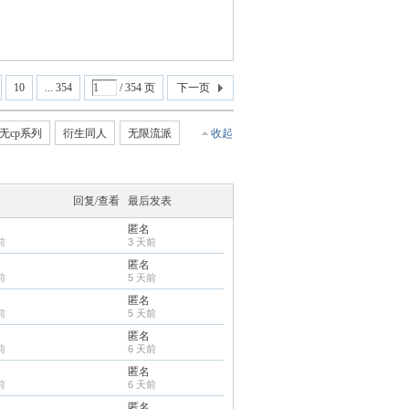
10
... 354
/ 354 页
下一页
无cp系列
衍生同人
无限流派
收起
回复/查看
最后发表
匿名
前
3 天前
匿名
前
5 天前
匿名
前
5 天前
匿名
前
6 天前
匿名
前
6 天前
匿名