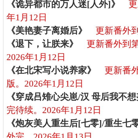
《诡异都市的万人迷[人外]》
更
年1月12日
《美艳妻子离婚后》
更新番外到
《退下，让朕来》
更新番外到第
2026年1月12日
《在北宋写小说养家》
更新番外
版。2026年1月12日
《穿成吕雉心尖崽/汉 母后我不
完待续。2026年1月12日
《炮灰美人重生后[七零]/重生七
外完。2026年1月13日