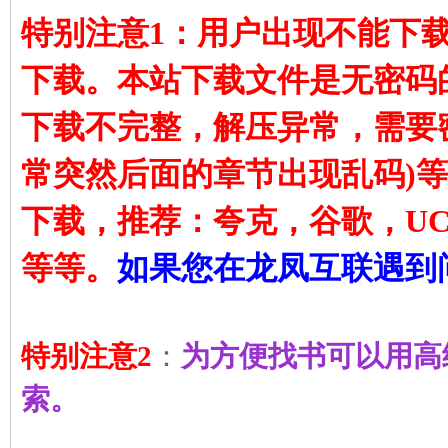
特别注意1：用户出现不能下
下载。本站下载文件是无密码
下载不完整，解压异常，需要
常突然后面的章节出现乱码)
下载，推荐：夸克，谷歌，UC
等等。
如果您在龙凤互联遇到
特别注意2
：
为方便找书可以用高
索。