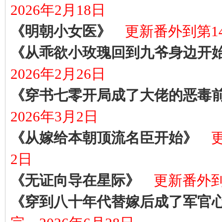
2026年2月18日
《明朝小女医》
更新番外到第14
《从乖欲小玫瑰回到九爷身边开
2026年2月26日
《穿书七零开局成了大佬的恶毒
2026年3月2日
《从嫁给本朝顶流名臣开始》
2日
《无证向导在星际》
更新番外到
《穿到八十年代替嫁后成了军官