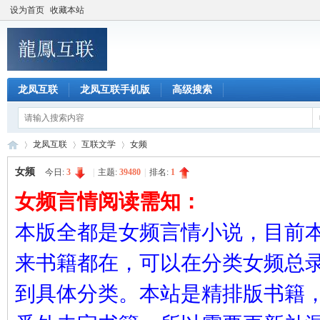
设为首页
收藏本站
龙凤互联
龙凤互联手机版
高级搜索
龙凤互联
互联文学
女频
女频
今日:
3
|
主题:
39480
|
排名:
1
女频言情阅读需知：
龙
»
›
›
本版全都是女频言情小说，目前
来书籍都在，可以在分类女频总
到具体分类。本站是精排版书籍