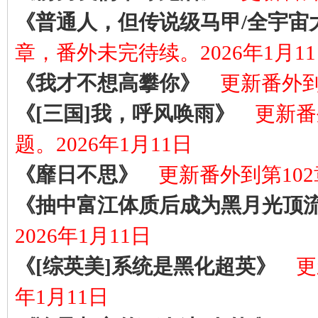
《普通人，但传说级马甲/全宇宙
章，番外未完待续。2026年1月1
《我才不想高攀你》
更新番外到
《[三国]我，呼风唤雨》
更新番
题。2026年1月11日
《靡日不思》
更新番外到第102
《抽中富江体质后成为黑月光顶
2026年1月11日
《[综英美]系统是黑化超英》
更
年1月11日