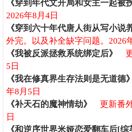
《穿到年代文开局和女主一起被
2026年8月4日
《穿到六十年代唐人街从写小说
外完。以及补全缺字问题。2026年
《我被反派拯救系统绑定后》
5日
《我在修真界生存法则是无道德
年8月5日
《补天石的魔神情劫》
更新番外
日
《和逆序世界米娅恋爱翻车后[综