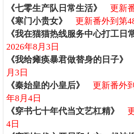
《七零生产队日常生活》
更新番
《寒门小贵女》
更新番外到第48
《我在猫猫热线服务中心打工日
2026年8月3日
《我给瘫痪暴君做替身的日子》
月3日
《秦始皇的小皇后》
更新番外到
年8月4日
《穿书七十年代当文艺杠精》
4日