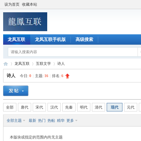
设为首页
收藏本站
龙凤互联
龙凤互联手机版
高级搜索
龙凤互联
互联文学
诗人
诗人
今日:
0
|
主题:
16
|
排名:
6
龙
»
›
›
全部
唐代
宋代
汉代
先秦
明代
清代
现代
元代
全部主题
最新
热门
热帖
精华
更多
本版块或指定的范围内尚无主题