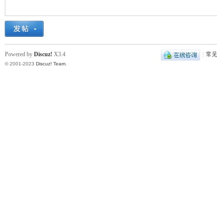
凤
Powered by
Discuz!
X3.4
|
常
© 2001-2023
Discuz! Team
.
互
联