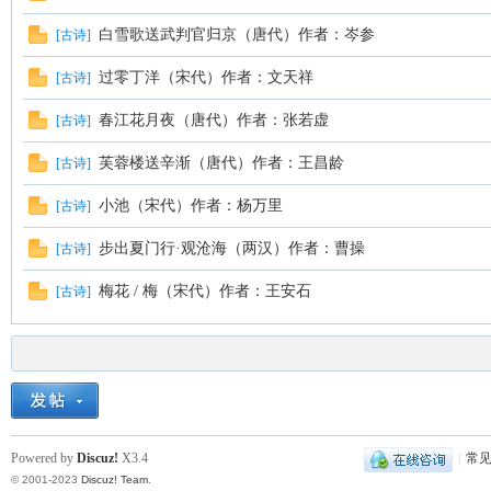
白雪歌送武判官归京（唐代）作者：岑参
[
古诗
]
过零丁洋（宋代）作者：文天祥
[
古诗
]
春江花月夜（唐代）作者：张若虚
[
古诗
]
芙蓉楼送辛渐（唐代）作者：王昌龄
[
古诗
]
小池（宋代）作者：杨万里
[
古诗
]
步出夏门行·观沧海（两汉）作者：曹操
[
古诗
]
梅花 / 梅（宋代）作者：王安石
[
古诗
]
Powered by
Discuz!
X3.4
|
常
© 2001-2023
Discuz! Team
.