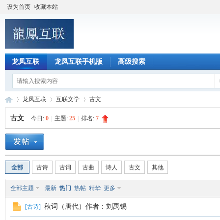
设为首页
收藏本站
龙凤互联
龙凤互联手机版
高级搜索
龙凤互联
互联文学
古文
古文
今日:
0
|
主题:
25
|
排名:
7
龙
»
›
›
全部
古诗
古词
古曲
诗人
古文
其他
全部主题
最新
热门
热帖
精华
更多
秋词（唐代）作者：刘禹锡
[
古诗
]