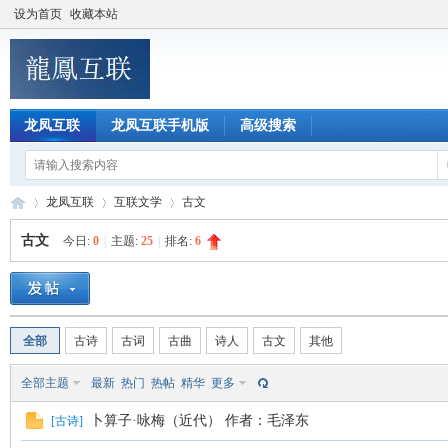
设为首页
收藏本站
龙凤互联
龙凤互联手机版
高级搜索
龙凤互联
互联文学
古文
古文
今日:
0
|
主题:
25
|
排名:
6
龙
»
›
›
全部
古诗
古词
古曲
诗人
古文
其他
全部主题
最新
热门
热帖
精华
更多
卜算子·咏梅（近代） 作者：毛泽东
[
古诗
]