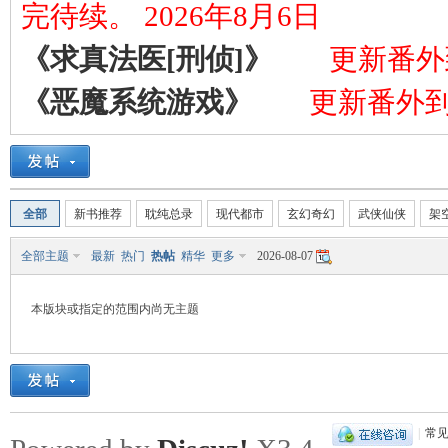
完待续。 2026年8月6日
《求真法医[刑侦]》
更新番外到
《恶魔系统游戏》
更新番外到第
全部
新书推荐
耽纯总录
现代都市
玄幻奇幻
武侠仙侠
架
全部主题
最新
热门
热帖
精华
更多
2026-08-07
本版块或指定的范围内尚无主题
|
常