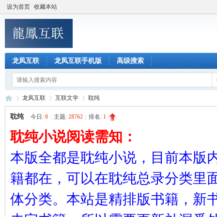
设为首页
收藏本站
龙凤互联
龙凤互联手机版
高级搜索
龙凤互联
互联文学
耽纯
耽纯
今日:
0
|
主题:
28762
|
排名:
1
耽纯小说阅读需知：
龙
»
›
›
本版全都是耽纯小说，目前本版
籍都在，可以在耽纯总录分类里
体分类。本站是精排版书籍，新