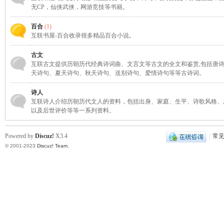
无CP，仙侠武侠，网游竞技等书籍。
凤
百合
(1)
互联书屋-百合收录很多精品百合小说。
古文
互联古文提供历朝历代经典诗词曲、文言文等古文的全文和鉴赏,包括唐
天诗句、夏天诗句、秋天诗句、送别诗句、爱情诗句等等古诗词。
诗人
互联诗人介绍历朝历代文人的资料，包括出身、家庭、生平、诗歌风格、
以及后世评价等等一系列资料。
互
Powered by
Discuz!
X3.4
|
常
© 2001-2023
Discuz! Team
.
联