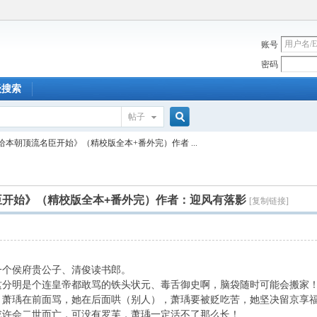
账号
密码
级搜索
帖子
搜
给本朝顶流名臣开始》（精校版全本+番外完）作者 ...
索
臣开始》（精校版全本+番外完）作者：迎风有落影
[复制链接]
个侯府贵公子、清俊读书郎。
明是个连皇帝都敢骂的铁头状元、毒舌御史啊，脑袋随时可能会搬家
瑀在前面骂，她在后面哄（别人），萧瑀要被贬吃苦，她坚决留京享
许会二世而亡，可没有罗芙，萧瑀一定活不了那么长！