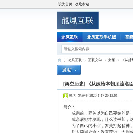
设为首页
收藏本站
龙凤互联
龙凤互联手机版
高
龙凤互联
互联文学
女频
《从嫁
[架空历史]
《从嫁给本朝顶流名
龙
»
›
›
›
匿名
发表于 2026-1-17 20:13:01
简介：
成亲前，罗芙以为自己要嫁的是一
成亲后她才发现，什么读书郎，这分
为了自己的小命，罗芙打起精神，萧
后人读周史道：没有萧瑀，大周或