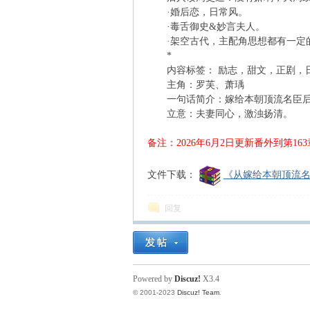
·婚后恋，日常风。
·毒舌御史&妙言夫人。
凤
·架空古代，主配角思想都有一定
*
内容标签： 励志，甜文，正剧，日
主角：罗芙、萧瑀
一句话简介：嫁给本朝顶流名臣
立意：夫妻同心，激浊扬清。
备注：2026年6月2日更新番外到第16
互
文件下载：
《从嫁给本朝顶流名臣
回复
Powered by
Discuz!
X3.4
© 2001-2023
Discuz! Team
.
联