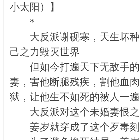
小太阳）】
凤
*
大反派谢砚寒，天生坏种，
己之力毁灭世界
但如今打遍天下无敌手的大
互
妻，害他断腿残疾，割他血肉
狱，让他生不如死的被人一遍
大反派对这个未婚妻恨之
姜岁就穿成了这个歹毒刻
联