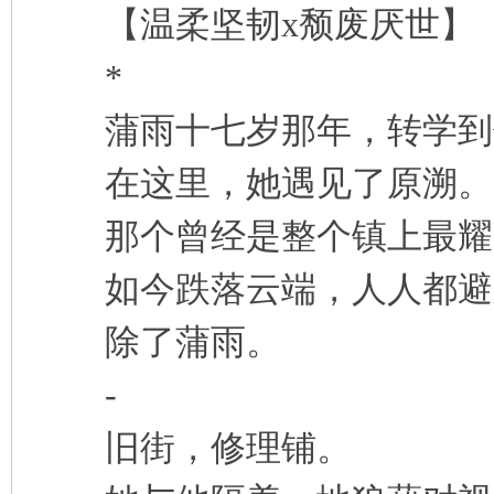
【温柔坚韧x颓废厌世】
凤
*
蒲雨十七岁那年，转学到
在这里，她遇见了原溯。
那个曾经是整个镇上最耀
互
如今跌落云端，人人都避
除了蒲雨。
-
旧街，修理铺。
联