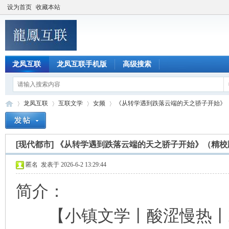
设为首页
收藏本站
龙凤互联
龙凤互联手机版
高级搜索
龙凤互联
互联文学
女频
《从转学遇到跌落云端的天之骄子开始》（精
[现代都市]
《从转学遇到跌落云端的天之骄子开始》（精校
龙
»
›
›
›
匿名
发表于 2026-6-2 13:29:44
简介：
【小镇文学丨酸涩慢热丨双向