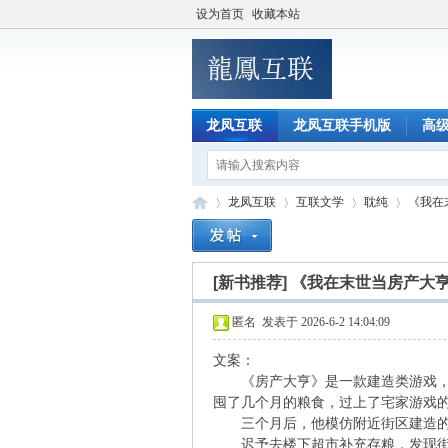
设为首页
收藏本站
龙凤互联
龙凤互联手机版
高
龙凤互联
互联文学
耽纯
《我在
[新书推荐]
《我在末世当房产大
龙
»
›
›
›
匿名
发表于 2026-6-2 14:04:09
文案：
《房产大亨》是一款建造类游戏，每
囤了几个月的粮食，过上了宅家游戏
三个月后，他模仿附近街区建造的
迟予去楼下超市补充存粮，发现街区