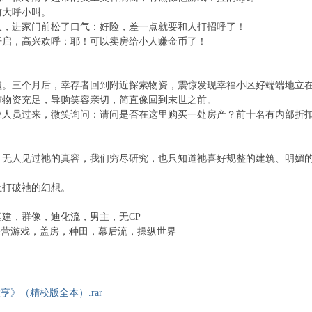
大呼小叫。
，进家门前松了口气：好险，差一点就要和人打招呼了！
启，高兴欢呼：耶！可以卖房给小人赚金币了！
三个月后，幸存者回到附近探索物资，震惊发现幸福小区好端端地立
物资充足，导购笑容亲切，简直像回到末世之前。
员过来，微笑询问：请问是否在这里购买一处房产？前十名有内部折
人见过祂的真容，我们穷尽研究，也只知道祂喜好规整的建筑、明媚的
打破祂的幻想。
，群像，迪化流，男主，无CP
经营游戏，盖房，种田，幕后流，操纵世界
》（精校版全本）.rar