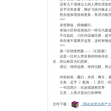
还有几个满身尘土的人蹲在货架前
迟予没有多看，脚步飞快付账走人
凤
然后他发现游戏更新，售房功能开
***
末世降临，怪物横行。
幸福小区和其他地方一样沦为废墟。
不仅如此，小区内设施完善，超市
幸存者不愿离开这里，这时有物业人
***
第一区绝密档案——《幻想家》
这是一位对人类友善的特殊存在，无
互
在，所以称其为幻想家。
谨记：保持远观，保持沉默，禁止
内容标签：魔幻，末世，爽文，基建
主角：迟予 ┃ 配角：┃ 其它：
一句话简介：玩游戏拯救世界
立意：人类才是自己的神明
文件下载：
《我在末世当房产大亨
联