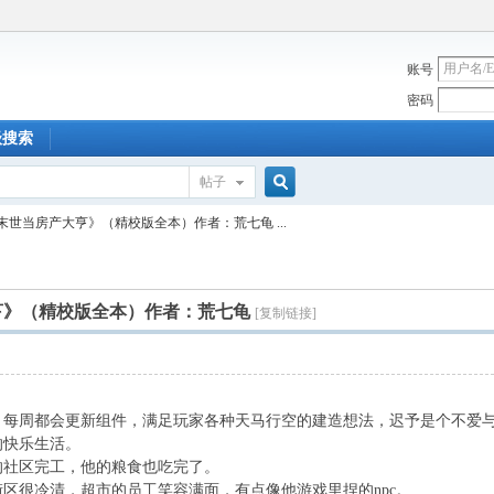
账号
密码
级搜索
帖子
搜
末世当房产大亨》（精校版全本）作者：荒七龟 ...
索
亨》（精校版全本）作者：荒七龟
[复制链接]
周都会更新组件，满足玩家各种天马行空的建造想法，迟予是个不爱与
的快乐生活。
社区完工，他的粮食也吃完了。
很冷清，超市的员工笑容满面，有点像他游戏里捏的npc。