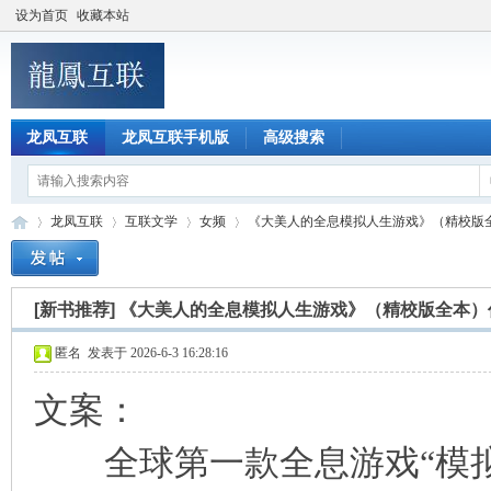
设为首页
收藏本站
龙凤互联
龙凤互联手机版
高级搜索
龙凤互联
互联文学
女频
《大美人的全息模拟人生游戏》（精校版全本
[新书推荐]
《大美人的全息模拟人生游戏》（精校版全本）
龙
»
›
›
›
匿名
发表于 2026-6-3 16:28:16
文案：
全球第一款全息游戏“模拟人