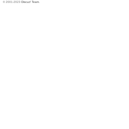
© 2001-2023
Discuz! Team
.