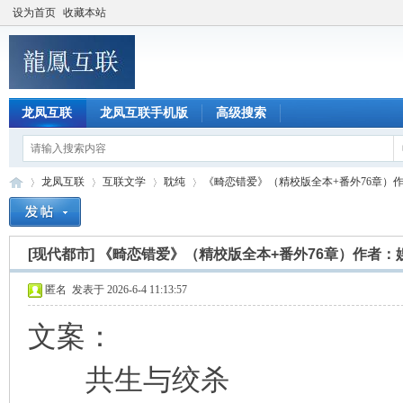
设为首页
收藏本站
龙凤互联
龙凤互联手机版
高级搜索
龙凤互联
互联文学
耽纯
《畸恋错爱》（精校版全本+番外76章）作者
[现代都市]
《畸恋错爱》（精校版全本+番外76章）作者：
龙
»
›
›
›
匿名
发表于 2026-6-4 11:13:57
文案：
共生与绞杀