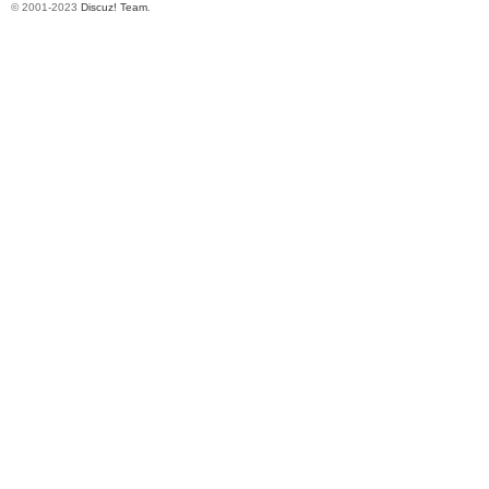
© 2001-2023
Discuz! Team
.