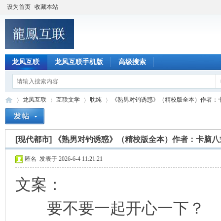
设为首页
收藏本站
龙凤互联
龙凤互联手机版
高级搜索
龙凤互联
互联文学
耽纯
《熟男对钓诱惑》（精校版全本）作者：卡脑
[现代都市]
《熟男对钓诱惑》（精校版全本）作者：卡脑八
龙
»
›
›
›
匿名
发表于 2026-6-4 11:21:21
文案：
要不要一起开心一下？