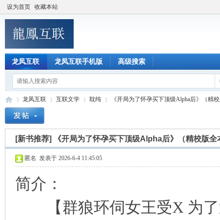
设为首页
收藏本站
龙凤互联
龙凤互联手机版
高级搜索
龙凤互联
互联文学
耽纯
《开局为了怀孕买下顶级Alpha后》（精校版全
[新书推荐]
《开局为了怀孕买下顶级Alpha后》（精校版全
龙
»
›
›
›
匿名
发表于 2026-6-4 11:45:05
简介：
【群狼环伺女王受X 为了