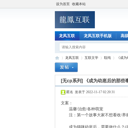
设为首页
收藏本站
龙凤互联
龙凤互联手机版
高
龙凤互联
互联文学
耽纯
《成为
[无cp系列]
《成为幼崽后的那些
龙
»
›
›
›
匿名
发表于 2022-11-17 02:20:31
文案：
温馨/治愈/各种萌宠
注：第一个故事大家不想看收/养前
成为猫咪幼崽后，需要做什么？(故