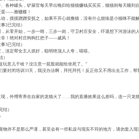
各种罐头，铲屎官每天早出晚归给猫猫赚钱买买买，猫猫则每天睡到自
蛋——雅蠛蝶！
，摸摸蹭蹭安抚之，如果不开心就撸猫，没有什么烦恼是小猫咪不能
事2已完结）
从零开始，一步一哨，三步一岗，守卫村庄安全，吓退想下河游泳的人
全非！绝对村庄狗狗扛把子——威风！
事3已完结）
，淡定帮女主人抓奸，聪明绝顶人人夸，嘻嘻。
结）
玩意儿干啥？没注意一屁股就能给坐死了。”
要封闭培训33天，我没办法啊，拜托拜托！反正你又不用出去工作，帮
，外甥寄养在自家的龙猫火了……我的直播效果这么差吗，连一只龙猫
完结）
）
物并不是那么严谨，甚至会有一些私设与现实不符的地方，请勿套入现