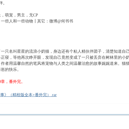
伴。
萌宠，男主，无CP
一些人和一些动物┃其它：微博@何书书
只名叫星星的流浪小奶猫，身边还有个粘人精伙伴团子，清楚知道自己
终正寝，等他再次睁开眼，发现自己竟然变成了一只被丢弃在树林里的小
者用温馨自然的笔风将宠物与人类之间温馨治愈的故事娓娓道来。猫猫
养崽的快乐。
49章，番外完。
》（精校版全本+番外完）.rar