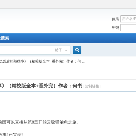
账号
密码
级搜索
帖子
搜
幼崽后的那些事》（精校版全本+番外完）作者：何 ...
索
事》（精校版全本+番外完）作者：何书
[复制链接]
因可以直接从第8章开始云吸猫治愈之旅。
事1已完结）