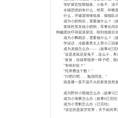
等铲屎官投喂猫条、小鱼干、冻干、
令猫恐惧的有什么，绝育，咔嚓蛋
凤
什么，开罐器情绪低落，猫猫队出动
成为小奶狗后，需要做什么？（故
笼络村里其他小奶狗，军事化培训，
狗贼团伙吓得屁滚尿流，咬到他面目
成为小鹦鹉后，需要做什么？（故
学说话，冷眼看男主人带小三回家
成为龙猫怎么办——（故事4已完
“这是老鼠还是兔子，这么小，养这
“舅舅，你就帮我养一阵子吧，我们
互
“有啥好处？”
“托养费这个数！”
“行吧行吧……勉强同意。”
搞直播一直不温不火的舅舅忽然发现
成为野外小熊猫怎么办（故事5已
成为小海豚怎么办（故事6已完结
成为小雪豹怎么办（已完结）
*设定的是架空世界，关于如何养宠
联