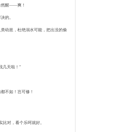
然醒——爽！
解决的。
类幼崽，杜绝溺水可能，把出没的偷
我几天啦！”
都不如！岂可修！
实比对，看个乐呵就好。