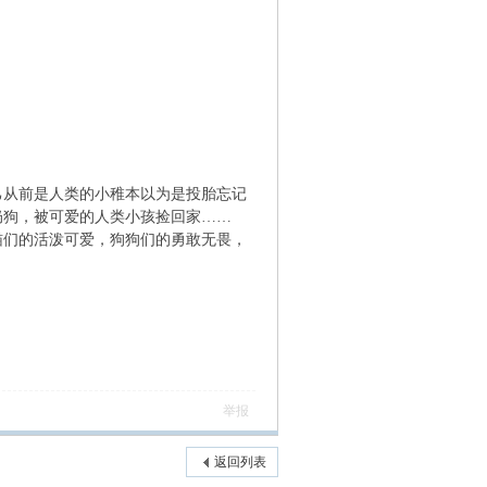
从前是人类的小稚本以为是投胎忘记
奶狗，被可爱的人类小孩捡回家……
们的活泼可爱，狗狗们的勇敢无畏，
举报
返回列表