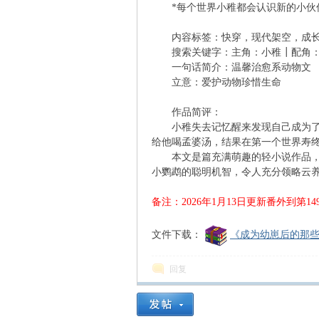
*每个世界小稚都会认识新的小伙
内容标签：快穿，现代架空，成长，
搜索关键字：主角：小稚┃配角：
一句话简介：温馨治愈系动物文
立意：爱护动物珍惜生命
作品简评：
小稚失去记忆醒来发现自己成为了一
给他喝孟婆汤，结果在第一个世界寿
本文是篇充满萌趣的轻小说作品，作
小鹦鹉的聪明机智，令人充分领略云
备注：2026年1月13日更新番外到第1
文件下载：
《成为幼崽后的那些事
回复