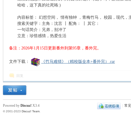
哈哈，这下真的社死咯:)
凤
内容标签： 幻想空间， 情有独钟 ，青梅竹马， 校园，现代，
搜索关键字：主角：沈言 ┃ 配角： ┃ 其它：
一句话简介：兄弟，别冲了
立意：珍惜感情，热爱生活
备注：2026年1月15日更新番外到第95章，番外完。
文件下载：
《竹马难猜》（精校版全本+番外完）.rar
互
回复
Powered by
Discuz!
X3.4
|
常
© 2001-2023
Discuz! Team
.
联