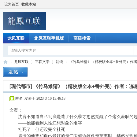
设为首页
收藏本站
龙凤互联
龙凤互联手机版
高级搜索
龙凤互联
互联文学
耽纯
《竹马难猜》（精校版全本+番外完）作者：冻
[现代都市]
《竹马难猜》（精校版全本+番外完）作者：冻
龙
»
›
›
›
匿名
发表于 2023-3-10 13:46:18
文案：
沈言不知道自己到底是造了什么孽才忽然觉醒了个这么羞耻的
——他能看到人性幻想对象的名字
社死了，但还没完全社死
崩溃的他想和自己最好的哥们去倾诉这件奇葩事时，赫然发现他