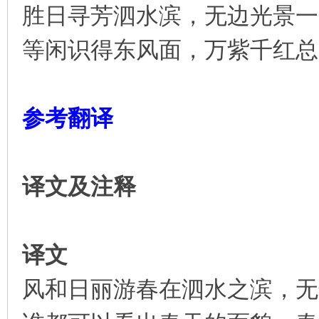
胜日寻芳泗水滨，无边光景一
凤
等闲识得东风面，万紫千红总
参考翻译
互
译文及注释
译文
风和日丽游春在泗水之滨，无
联