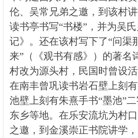
伦、吴常兄弟之邀，到该村讲
读书亭书写“书楼”，并为吴
记》。还在该村写下了“问渠
来”（《观书有感》）的著名
村改为源头村，民国时曾设活
在南丰曾巩读书岩石壁上刻有
池壁上刻有朱熹手书“墨池”
东乡等地。在乐安流坑为村口
之邀，到金溪崇正书院讲学，