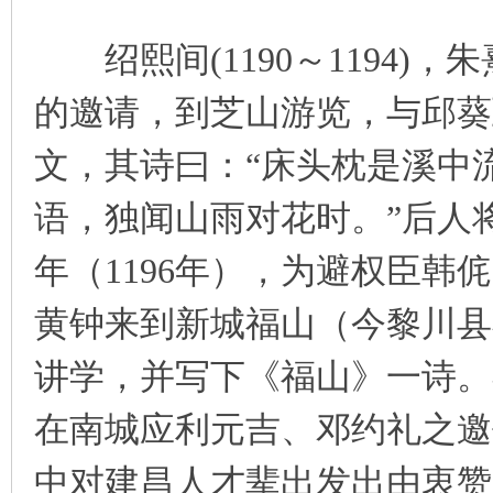
绍熙间(1190～1194)
的邀请，到芝山游览，与邱葵
文，其诗曰：“床头枕是溪中
语，独闻山雨对花时。”后人将
年（1196年），为避权臣
黄钟来到新城福山（今黎川县
讲学，并写下《福山》一诗。
在南城应利元吉、邓约礼之邀
中对建昌人才辈出发出由衷赞