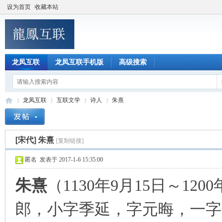
设为首页
收藏本站
龙凤互联
龙凤互联手机版
高级搜索
龙凤互联
互联文学
诗人
朱熹
[宋代]
朱熹
[复制链接]
龙
»
›
›
›
匿名
发表于 2017-1-6 15:35:00
朱熹
（1130年9月15日～12
郎，小字季延，字元晦，一字