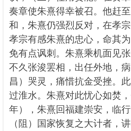
奏章使朱熹得幸被召。他赶至
和，朱熹仍强烈反对，在孝宗
孝宗有感朱熹的忠心，命其为
免有点讽刺。朱熹乘机面见张
不久张浚罢相，出任外地，病
昌）哭灵，痛惜抗金受挫。此
过淮水。朱熹对此忧心如焚，但
年），朱熹回福建崇安，临行
（阻）国家恢复之大计者，讲