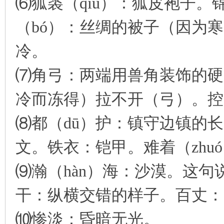
⑹狐裘（qiú）：狐皮袍子。
（bó）：丝绸的被子（因为
冷。
⑺角弓：两端用兽角装饰的硬
冷而冻得）拉不开（弓）。控
⑻都（dū）护：镇守边镇的长
文。铁衣：铠甲。难着（zhu
⑼瀚（hàn）海：沙漠。这
干：纵横交错的样子。百丈：一
⑽惨淡：昏暗无光。