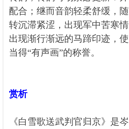
配合；继而音韵轻柔舒缓，随
转沉滞紧涩，出现军中苦寒情
出现渐行渐远的马蹄印迹，使
当得“有声画”的称誉。
赏析
《白雪歌送武判官归京》是岑