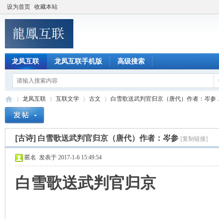
设为首页
收藏本站
龙凤互联
龙凤互联手机版
高级搜索
龙凤互联
互联文学
古文
白雪歌送武判官归京（唐代）作者：岑参 ..
[古诗]
白雪歌送武判官归京（唐代）作者：岑参
[复制链接]
龙
»
›
›
›
匿名
发表于 2017-1-6 15:49:54
白雪歌送武判官归京