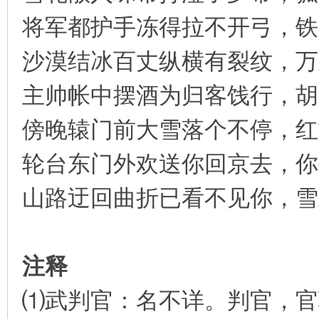
将军都护手冻得拉不开弓，铁
沙漠结冰百丈纵横有裂纹，万
主帅帐中摆酒为归客饯行，胡
傍晚辕门前大雪落个不停，红
轮台东门外欢送你回京去，你
山路迂回曲折已看不见你，雪
注释
⑴武判官：名不详。判官，官