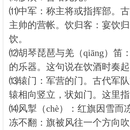
⑾中军：称主将或指挥部。古
主帅的营帐。饮归客：宴饮归
饮。
⑿胡琴琵琶与羌（qiāng）
的乐器。这句说在饮酒时奏起
⒀辕门：军营的门。古代军队
辕相向竖立，状如门。这里指
⒁风掣（chè）：红旗因雪
冻不翻：旗被风往一个方向吹