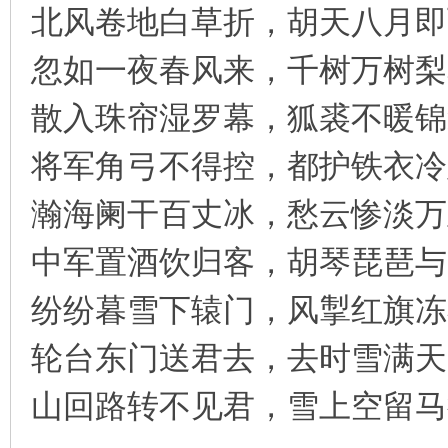
北风卷地白草折，胡天八月即
凤
忽如一夜春风来，千树万树梨
散入珠帘湿罗幕，狐裘不暖锦
将军角弓不得控，都护铁衣冷难
瀚海阑干百丈冰，愁云惨淡万
互
中军置酒饮归客，胡琴琵琶与
纷纷暮雪下辕门，风掣红旗冻
轮台东门送君去，去时雪满天
山回路转不见君，雪上空留马
联