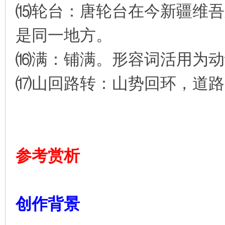
⒂轮台：唐轮台在今新疆维吾
是同一地方。
⒃满：铺满。形容词活用为动
⒄山回路转：山势回环，道路
参考赏析
创作背景