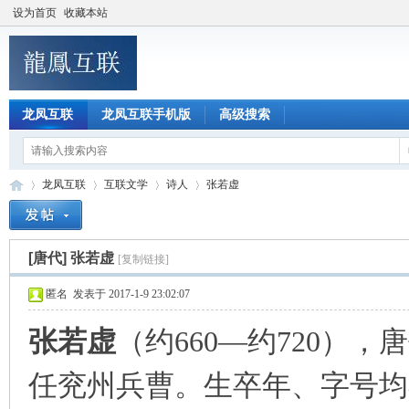
设为首页
收藏本站
龙凤互联
龙凤互联手机版
高级搜索
龙凤互联
互联文学
诗人
张若虚
[唐代]
张若虚
[复制链接]
龙
»
›
›
›
匿名
发表于 2017-1-9 23:02:07
张若虚
（约660—约720）
任兖州兵曹。生卒年、字号均