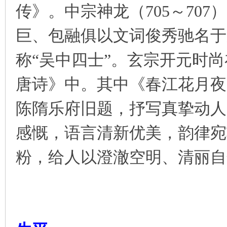
传》。中宗神龙（705～70
凤
巨、包融俱以文词俊秀驰名于
称“吴中四士”。玄宗开元时
唐诗》中。其中《春江花月夜
陈隋乐府旧题，抒写真挚动人
互
感慨，语言清新优美，韵律宛
粉，给人以澄澈空明、清丽自
联