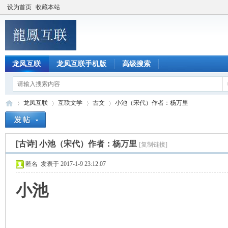
设为首页
收藏本站
龙凤互联
龙凤互联手机版
高级搜索
龙凤互联
互联文学
古文
小池（宋代）作者：杨万里
[古诗]
小池（宋代）作者：杨万里
[复制链接]
龙
»
›
›
›
匿名
发表于 2017-1-9 23:12:07
小池