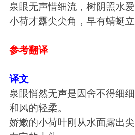
泉眼无声惜细流，树阴照水爱
凤
小荷才露尖尖角，早有蜻蜓立
参考翻译
互
译文
泉眼悄然无声是因舍不得细细
和风的轻柔。
娇嫩的小荷叶刚从水面露出尖
联