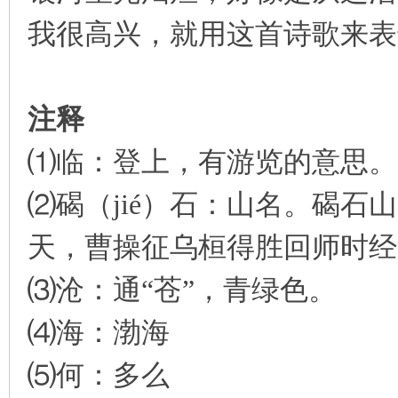
我很高兴，就用这首诗歌来表
注释
⑴临：登上，有游览的意思。
⑵碣（jié）石：山名。碣石
天，曹操征乌桓得胜回师时经
⑶沧：通“苍”，青绿色。
⑷海：渤海
⑸何：多么