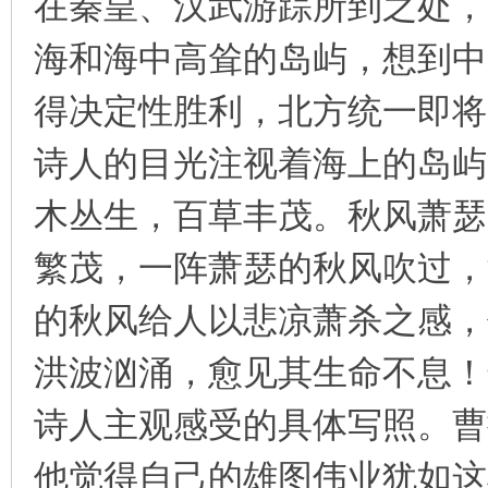
在秦皇、汉武游踪所到之处，
海和海中高耸的岛屿，想到中
得决定性胜利，北方统一即将
诗人的目光注视着海上的岛屿
木丛生，百草丰茂。秋风萧瑟
繁茂，一阵萧瑟的秋风吹过，
的秋风给人以悲凉萧杀之感，
洪波汹涌，愈见其生命不息！
诗人主观感受的具体写照。曹
他觉得自己的雄图伟业犹如这