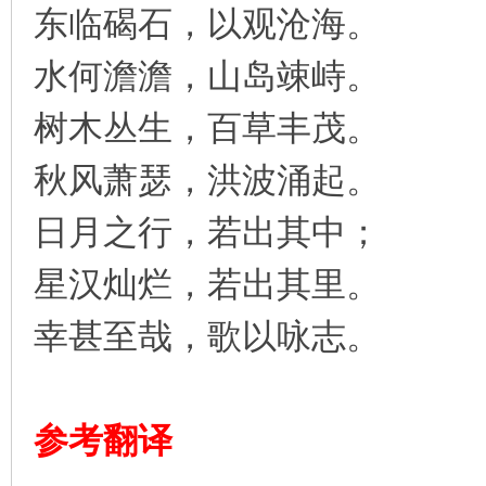
东临碣石，以观沧海。
凤
水何澹澹，山岛竦峙。
树木丛生，百草丰茂。
秋风萧瑟，洪波涌起。
日月之行，若出其中；
互
星汉灿烂，若出其里。
幸甚至哉，歌以咏志。
参考翻译
联