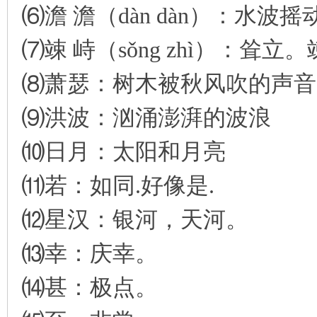
⑹澹 澹（dàn dàn）：水波
⑺竦 峙（sǒng zhì）：耸立
⑻萧瑟：树木被秋风吹的声音
⑼洪波：汹涌澎湃的波浪
⑽日月：太阳和月亮
⑾若：如同.好像是.
⑿星汉：银河，天河。
⒀幸：庆幸。
⒁甚：极点。