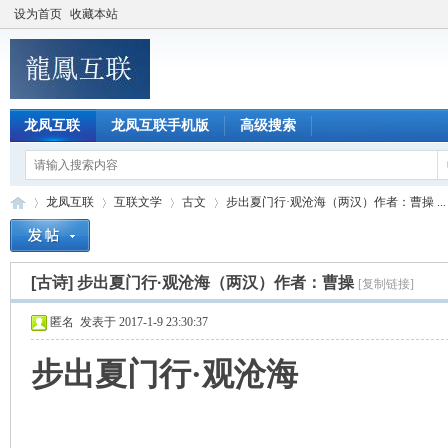
设为首页
收藏本站
龙凤互联
龙凤互联手机版
高级搜索
龙凤互联
互联文学
古文
步出夏门行·观沧海（两汉）作者：曹操 ...
[古诗]
步出夏门行·观沧海（两汉）作者：曹操
[复制链接]
龙
»
›
›
›
匿名
发表于 2017-1-9 23:30:37
步出夏门行·观沧海