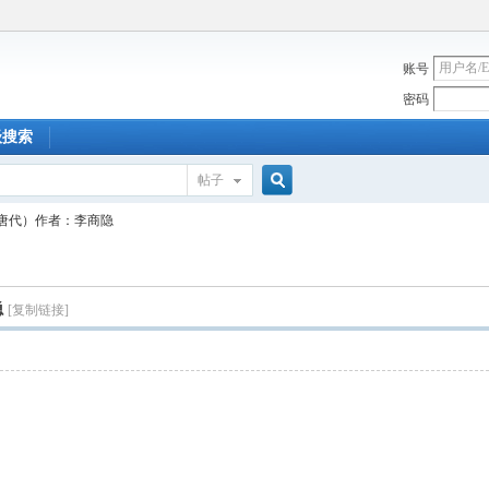
账号
密码
级搜索
帖子
搜
唐代）作者：李商隐
索
隐
[复制链接]