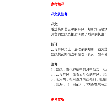
参考翻译
凤
译文及注释
译文
透过装饰着云母的屏风，烛影渐渐暗
月宫的嫦娥恐怕后悔偷了后羿的长生
韵译
云母屏风染上一层浓浓的烛影，银河
嫦娥想必悔恨当初偷吃下灵药，如今
互
注释
1．嫦娥：古代神话中的月中仙女，江
2．云母屏风：嵌着云母石的屏风。
3．长河句：银河逐渐向西倾斜，晓星
4．碧海：《十洲记》：“扶桑在东海
参考赏析
联