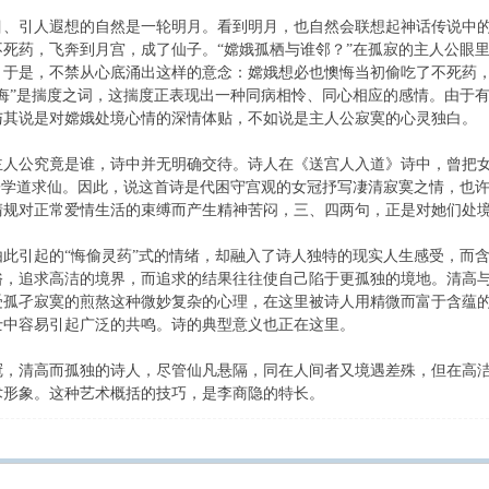
引人遐想的自然是一轮明月。看到明月，也自然会联想起神话传说中的
死药，飞奔到月宫，成了仙子。“嫦娥孤栖与谁邻？”在孤寂的主人公眼
？于是，不禁从心底涌出这样的意念：嫦娥想必也懊悔当初偷吃了不死药
悔”是揣度之词，这揣度正表现出一种同病相怜、同心相应的感情。由于有
与其说是对嫦娥处境心情的深情体贴，不如说是主人公寂寞的心灵独白。
公究竟是谁，诗中并无明确交待。诗人在《送宫人入道》诗中，曾把女冠
子学道求仙。因此，说这首诗是代困守宫观的女冠抒写凄清寂寞之情，也
清规对正常爱情生活的束缚而产生精神苦闷，三、四两句，正是对她们处
引起的“悔偷灵药”式的情绪，却融入了诗人独特的现实人生感受，而含
俗，追求高洁的境界，而追求的结果往往使自己陷于更孤独的境地。清高
受孤孑寂寞的煎熬这种微妙复杂的心理，在这里被诗人用精微而富于含蕴
士中容易引起广泛的共鸣。诗的典型意义也正在这里。
清高而孤独的诗人，尽管仙凡悬隔，同在人间者又境遇差殊，但在高洁
术形象。这种艺术概括的技巧，是李商隐的特长。