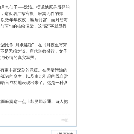
月宫仙子──嫦娥。据说她原是后羿的
里，这孤居广寒宫殿、寂寞无伴的嫦
，以致年年夜夜，幽居月宫，面对碧海
前两句的描绘渲染，这“应”字就显得
比作“月娥孀独”，在《月夜重寄宋
许不是无稽之谈。唐代道教盛行，女子
境与心情的真实写照。
有更丰富深刻的意蕴。在黑暗污浊的
与孤独的孪生，以及由此引起的既自赏
的语言成功地表现出来了。这是一种含
而寂寞这一点上却灵犀暗通。诗人把
举报