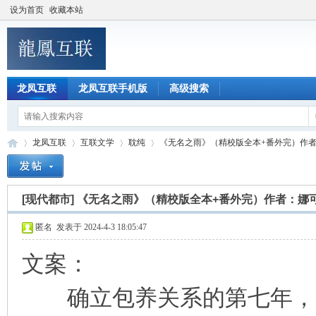
设为首页
收藏本站
龙凤互联
龙凤互联手机版
高级搜索
龙凤互联
互联文学
耽纯
《无名之雨》（精校版全本+番外完）作者：娜
[现代都市]
《无名之雨》（精校版全本+番外完）作者：娜
龙
»
›
›
›
匿名
发表于 2024-4-3 18:05:47
文案：
确立包养关系的第七年，奚