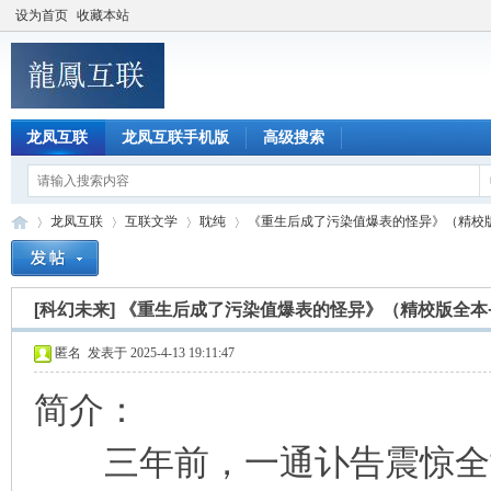
设为首页
收藏本站
龙凤互联
龙凤互联手机版
高级搜索
龙凤互联
互联文学
耽纯
《重生后成了污染值爆表的怪异》（精校版全
[科幻未来]
《重生后成了污染值爆表的怪异》（精校版全本
龙
»
›
›
›
匿名
发表于 2025-4-13 19:11:47
简介：
三年前，一通讣告震惊全