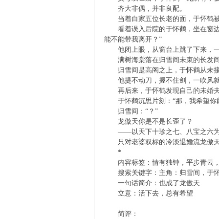
齐大非偶，并非良配。
当着白家五位长老的面，于怀鹤被
凤
看着误入后院的于怀鹤，坐在窗边的
能不能带我离开？”
他闭上眼，从窗台上跳了下来，一
满树海棠落在归雪间未束的长发间，
归雪间是高阁之上，于怀鹤从未接触
他提不动刀，握不住剑，一吹风就
再后来，于怀鹤发现自己的未婚夫
于怀鹤沉思片刻：“那，我希望你能
归雪间：“？”
互
龙傲天你是不是长歪了？
——以天下十珍之七、八宝之六为
只对老婆双标的冷淡退婚流龙傲天×
*
内容标签：情有独钟，平步青云，
搜索关键字：主角：归雪间，于怀
一句话简介：也成了龙傲天
立意：活下去，总有希望
简评：
联