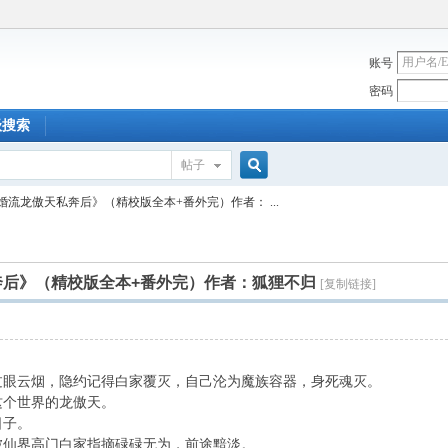
账号
密码
级搜索
帖子
搜
婚流龙傲天私奔后》（精校版全本+番外完）作者： ...
索
奔后》（精校版全本+番外完）作者：狐狸不归
[复制链接]
云烟，隐约记得白家覆灭，自己沦为魔族容器，身死魂灭。
个世界的龙傲天。
子。
仙界高门白家指摘碌碌无为，前途黯淡。