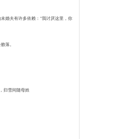
未婚夫有许多依赖：“我讨厌这里，你
。
会败落。
，归雪间随母姓