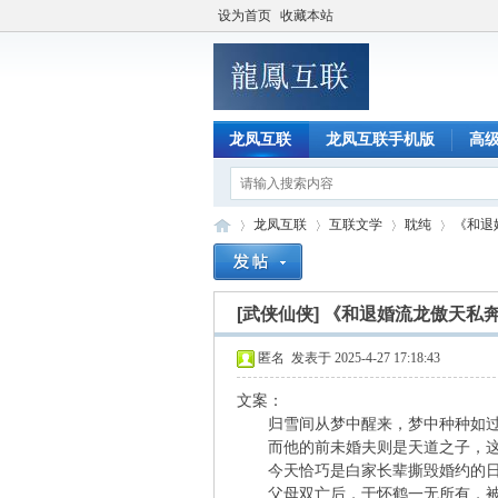
设为首页
收藏本站
龙凤互联
龙凤互联手机版
高
龙凤互联
互联文学
耽纯
《和退
[武侠仙侠]
《和退婚流龙傲天私
龙
»
›
›
›
匿名
发表于 2025-4-27 17:18:43
文案：
归雪间从梦中醒来，梦中种种如过眼
而他的前未婚夫则是天道之子，这
今天恰巧是白家长辈撕毁婚约的日
父母双亡后，于怀鹤一无所有，被