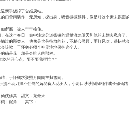
逼亲手烧掉了合婚庚帖。
归雪间装作一无所知，探出身，嗓音微微颤抖，像是对这个素未谋面的
如所愿，被人牢牢接住。
在这个春日，命中注定分道扬镳的退婚流龙傲天和他的未婚夫私奔了
过的那类人，他像是含苞待放的花，不精心照顾，雨打风吹，很快就
会咳嗽，于怀鹤必须全神贯注地保护这个人。
的确是花，却是会吃人的那种。
吃的开心点。要不要我帮忙？”
聘，于怀鹤求娶照月阁阁主归雪间。
提不动刀握不住剑的娇弱食人花美人，小两口吵吵闹闹相伴成长修仙路
仙侠修真，甜文，龙傲天
鹤┃配角：┃其它：