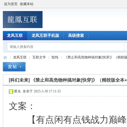
设为首页
收藏本站
龙凤互联
龙凤互联手机版
高级搜索
龙凤互联
互联文学
耽纯
《禁止和高危物种搞对象[快穿]》（精校版全
[科幻未来]
《禁止和高危物种搞对象[快穿]》（精校版全本
龙
»
›
›
›
匿名
发表于 2025-5-30 17:11:33
文案：
【有点闲有点钱战力巅峰攻