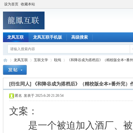
设为首页
收藏本站
龙凤互联
龙凤互联手机版
高级搜索
龙凤互联
互联文学
耽纯
《和降谷成为搭档后》（精校版全本+番外完
[衍生同人]
《和降谷成为搭档后》（精校版全本+番外完）
龙
»
›
›
›
匿名
发表于 2025-6-20 21:20:54
文案：
是一个被迫加入酒厂、被强