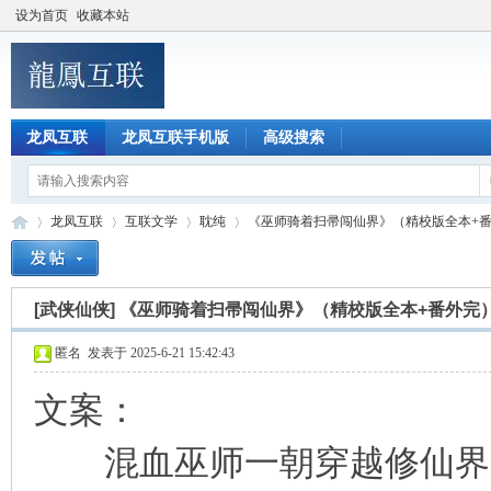
设为首页
收藏本站
龙凤互联
龙凤互联手机版
高级搜索
龙凤互联
互联文学
耽纯
《巫师骑着扫帚闯仙界》（精校版全本+番外
[武侠仙侠]
《巫师骑着扫帚闯仙界》（精校版全本+番外完
龙
»
›
›
›
匿名
发表于 2025-6-21 15:42:43
文案：
混血巫师一朝穿越修仙界