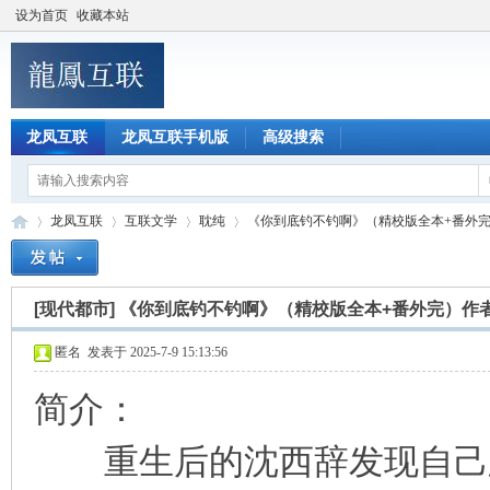
设为首页
收藏本站
龙凤互联
龙凤互联手机版
高级搜索
龙凤互联
互联文学
耽纯
《你到底钓不钓啊》（精校版全本+番外完）
[现代都市]
《你到底钓不钓啊》（精校版全本+番外完）作
龙
»
›
›
›
匿名
发表于 2025-7-9 15:13:56
简介：
重生后的沈西辞发现自己