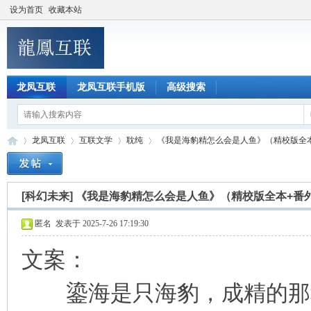
设为首页
收藏本站
龙凤互联
龙凤互联手机版
高级搜索
龙凤互联
互联文学
耽纯
《我是海豹精怎么会是人鱼》（精校版全本+
[科幻未来]
《我是海豹精怎么会是人鱼》（精校版全本+番
龙
»
›
›
›
匿名
发表于 2025-7-26 17:19:30
文案：
鎏海是只海豹，成精的那