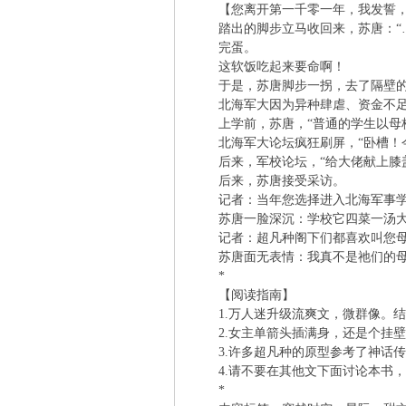
【您离开第一千零一年，我发誓，如
踏出的脚步立马收回来，苏唐：“…
完蛋。
这软饭吃起来要命啊！
于是，苏唐脚步一拐，去了隔壁的
北海军大因为异种肆虐、资金不足
上学前，苏唐，“普通的学生以母校
北海军大论坛疯狂刷屏，“卧槽！今
后来，军校论坛，“给大佬献上膝盖
后来，苏唐接受采访。
记者：当年您选择进入北海军事学
苏唐一脸深沉：学校它四菜一汤大
记者：超凡种阁下们都喜欢叫您母亲
苏唐面无表情：我真不是祂们的母
*
【阅读指南】
1.万人迷升级流爽文，微群像。结
2.女主单箭头插满身，还是个挂壁
3.许多超凡种的原型参考了神话传
4.请不要在其他文下面讨论本书，
*