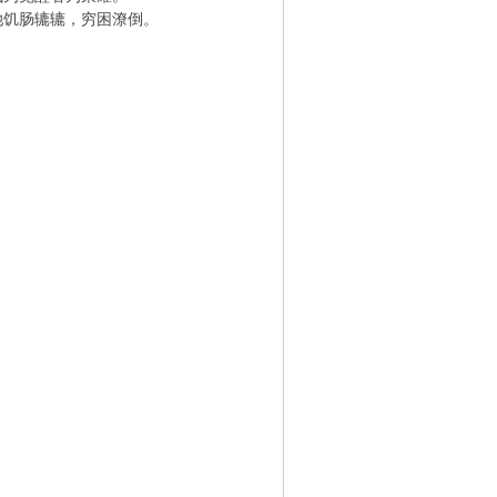
饥肠辘辘，穷困潦倒。