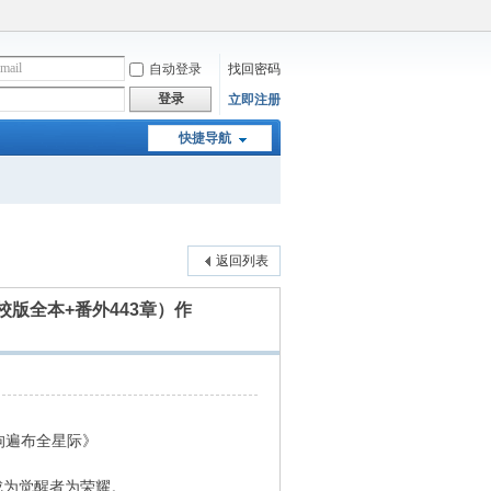
自动登录
找回密码
登录
立即注册
快捷导航
返回列表
版全本+番外443章）作
狗遍布全星际》
为觉醒者为荣耀。