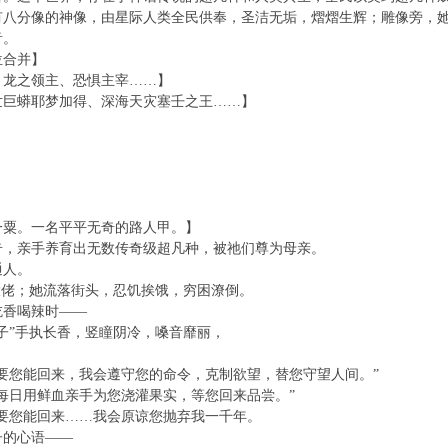
分像的神像，由星际人类全民供奉，圣洁无垢，熠熠生辉；雕像旁，她
音。
合并】
龙之领主、恐惧主宰……】
巨蟒耶梦加得、深海天灾塞壬之王……】
粟。一名平平无奇的路人甲。】
，亲手养育出无数传奇级超凡种，被祂们尊为母亲。
人。
佬；她流落街头，忍饥挨饿，穷困潦倒。
香喝辣时——
”手执长香，竖瞳阴冷，嗓音靡丽，
您能回来，我会遵守您的命令，克制欲望，替您守望人间。”
日用鲜血亲手为您浇灌果实，等您回来品尝。”
您能回来……我会原谅您抛弃我一千年。
的心语——