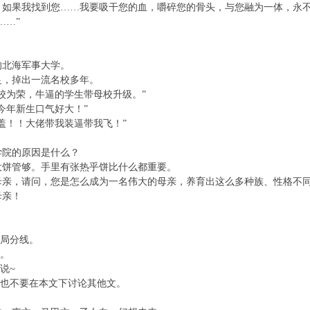
果我找到您……我要吸干您的血，嚼碎您的骨头，与您融为一体，永不
…”
北海军事大学。
，掉出一流名校多年。
为荣，牛逼的学生带母校升级。”
年新生口气好大！”
！！大佬带我装逼带我飞！”
院的原因是什么？
饼管够。手里有张热乎饼比什么都重要。
，请问，您是怎么成为一名伟大的母亲，养育出这么多种族、性格不同
亲！
局分线。
。
说~
也不要在本文下讨论其他文。