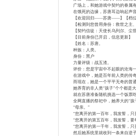
广场上，和她游戏中契约的眷属有八
在饿死的边缘，苏唐耳边响起声
凤
【欢迎回归——苏唐——】【档位
【检测到您曾用身份：救世之主、
【契约信徒：天使长乌列尔、尘世
【目前身份已开启，信息更新】
【姓名：苏唐。
种族：人类。
身份：黑户
力量评级：战五渣。
评价：您是宇宙中不起眼的沧海一
互
在游戏中，她是百年前人类的传奇
而现在，她是一个平平无奇的普通
她养育的非人类“孩子”个个都是大
就在苏唐准备随机挑选一个饭票吃
全网直播的祭祀中，她养大的“孩子
“母亲。”
“您离开的第一百年，我发誓，只要
“您离开的第五百年，我发誓，要每
“您离开的第一千年，我发誓，只要
然后她系统里就收到一条来自逆子
联