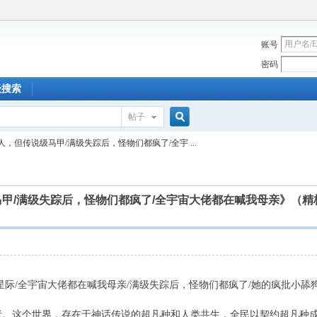
账号
密码
级搜索
帖子
搜
人，但传说级马甲/满级失踪后，怪物们都疯了/全宇 ...
索
甲/满级失踪后，怪物们都疯了/全宇宙大佬都在喊我母亲》（精校
/全宇宙大佬都在喊我母亲/满级失踪后，怪物们都疯了/她的疯批小舔
这个世界，存在于神话传说的超凡种和人类共生，全民以契约超凡种成