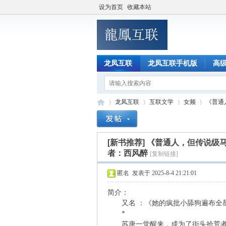
设为首页
收藏本站
龙凤互联
龙凤互联手机版
高
龙凤互联
互联文学
女频
《普通
[新书推荐]
《普通人，但传说级马
龙
»
›
›
›
者：西风醉
[复制链接]
匿名
发表于 2025-8-4 21:21:01
简介：
又名 ：《她的疯批小舔狗遍布全星际
*
苏唐一觉醒来，成为了街头拾荒者。