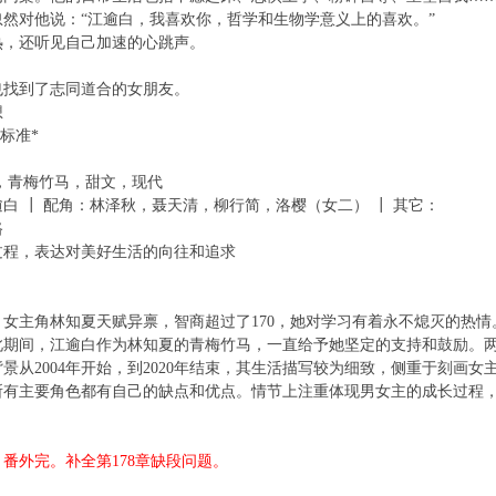
对他说：“江逾白，我喜欢你，哲学和生物学意义上的喜欢。”
，还听见自己加速的心跳声。
找到了志同道合的女朋友。
想
标准*
，青梅竹马，甜文，现代
┃ 配角：林泽秋，聂天清，柳行简，洛樱（女二） ┃ 其它：
路
程，表达对美好生活的向往和追求
主角林知夏天赋异禀，智商超过了170，她对学习有着永不熄灭的热情
此期间，江逾白作为林知夏的青梅竹马，一直给予她坚定的支持和鼓励。
2004年开始，到2020年结束，其生活描写较为细致，侧重于刻画女
所有主要角色都有自己的缺点和优点。情节上注重体现男女主的成长过程
章，番外完。补全第178章缺段问题。