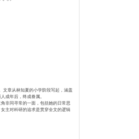
。文章从林知夏的小学阶段写起，涵盖
两人成年后，终成眷属。
主角非同寻常的一面，包括她的日常思
，女主对科研的追求是贯穿全文的逻辑