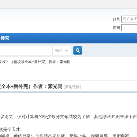
账号
密码
级搜索
帖子
搜
女友》（精校版全本+番外完）作者：素光同 ...
索
全本+番外完）作者：素光同
[复制链接]
会议论文，仅对计算机的极少数分支领域较为了解，其他学科知识来源于
】
然是个天才。
桌。他的日常生活包括不愿起床、恐惧上学、粉碎自尊、重塑自我…