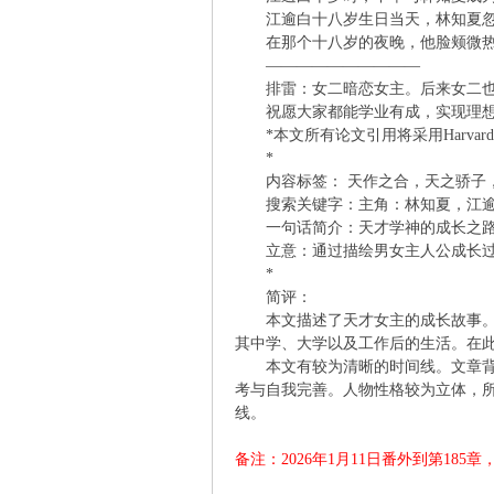
江逾白十八岁生日当天，林知夏忽然
在那个十八岁的夜晚，他脸颊微热
凤
——————————
排雷：女二暗恋女主。后来女二也
祝愿大家都能学业有成，实现理
*本文所有论文引用将采用Harvard
*
内容标签： 天作之合，天之骄子
搜索关键字：主角：林知夏，江逾白 
一句话简介：天才学神的成长之
立意：通过描绘男女主人公成长过
互
*
简评：
本文描述了天才女主的成长故事。女
其中学、大学以及工作后的生活。在
本文有较为清晰的时间线。文章背景从
考与自我完善。人物性格较为立体，
线。
备注：2026年1月11日番外到第185
联