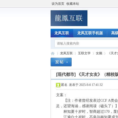
设为首页
收藏本站
龙凤互联
龙凤互联手机版
高
龙凤互联
互联文学
女频
《天才
[现代都市]
《天才女友》（精校版
龙
»
›
›
›
匿名
发表于 2025-9-6 17:41:32
文案：
【注：作者曾经发表过CCF A类
足，还望海涵，感谢阅读（磕头了）
林知夏十岁时，智商超过170，显
江逾白十岁时，不幸与林知夏成为同