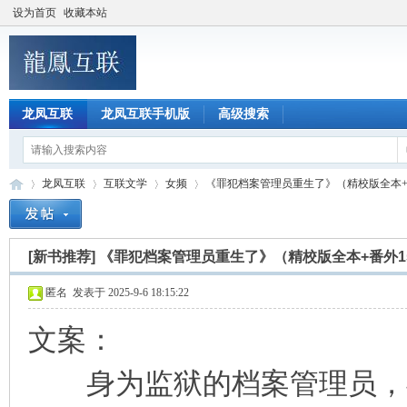
设为首页
收藏本站
龙凤互联
龙凤互联手机版
高级搜索
龙凤互联
互联文学
女频
《罪犯档案管理员重生了》（精校版全本+番外
[新书推荐]
《罪犯档案管理员重生了》（精校版全本+番外1
龙
»
›
›
›
匿名
发表于 2025-9-6 18:15:22
文案：
身为监狱的档案管理员，姜