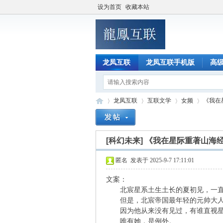
设为首页
收藏本站
龙凤互联
龙凤互联手机版
高
龙凤互联
互联文学
女频
《我在
[科幻未来]
《我在星际重著山海
龙
»
›
›
›
匿名
发表于 2025-9-7 17:11:01
文案：
北宸星系土生土长的夏初见，一直
但是，北宸帝国最年轻的元帅大人
因为他从来没有见过，有谁直视星
唯有她，是例外。