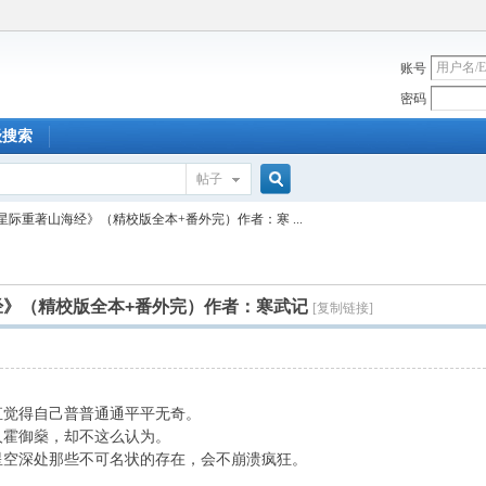
账号
密码
级搜索
帖子
搜
星际重著山海经》（精校版全本+番外完）作者：寒 ...
索
经》（精校版全本+番外完）作者：寒武记
[复制链接]
觉得自己普普通通平平无奇。
霍御燊，却不这么认为。
空深处那些不可名状的存在，会不崩溃疯狂。