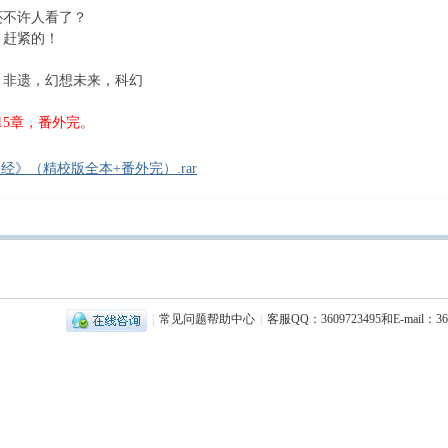
不许人看了？
赶紧的！
非遗，幻想未来，科幻
815章，番外完。
》（精校版全本+番外完）.rar
|
常见问题帮助中心
|
客服QQ：3609723495和E-mail：36