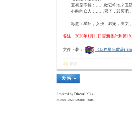
夏初见不解：……瞅它咋地？丑还
心酸的众人：……累了，毁灭吧，
凤
标签：星际，女强，独宠，爽文，
备注：2026年1月11日更新番外到第1
文件下载：
《我在星际重著山海经
回复
互
Powered by
Discuz!
X3.4
© 2001-2023
Discuz! Team
.
联