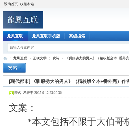
设为首页
收藏本站
龙凤互联
龙凤互联手机版
高级搜索
龙凤互联
互联文学
耽纯
《驯服劣犬的男人》（精校版全本+番外完）
[现代都市]
《驯服劣犬的男人》（精校版全本+番外完）作
龙
»
›
›
›
匿名
发表于 2025-9-12 23:20:36
文案：
*本文包括不限于大伯哥横