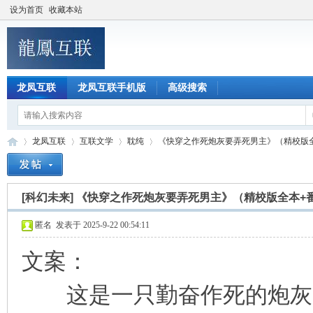
设为首页
收藏本站
龙凤互联
龙凤互联手机版
高级搜索
龙凤互联
互联文学
耽纯
《快穿之作死炮灰要弄死男主》（精校版全本
[科幻未来]
《快穿之作死炮灰要弄死男主》（精校版全本+
龙
»
›
›
›
匿名
发表于 2025-9-22 00:54:11
文案：
这是一只勤奋作死的炮灰，