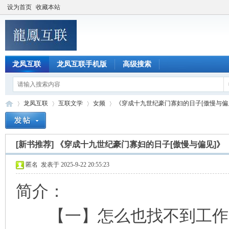
设为首页
收藏本站
龙凤互联
龙凤互联手机版
高级搜索
龙凤互联
互联文学
女频
《穿成十九世纪豪门寡妇的日子[傲慢与偏见]
[新书推荐]
《穿成十九世纪豪门寡妇的日子[傲慢与偏见]》
龙
»
›
›
›
匿名
发表于 2025-9-22 20:55:23
简介：
【一】怎么也找不到工作的