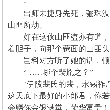
-
出师未捷身先死，骊珠没想
山匪所劫。
好在这伙山匪盗亦有道，图
着胆子，向那个蒙面的山匪头
岂料对方听了她的话，顿了
“……哪个裴胤之？”
“伊陵裴氏的裴，永锡祚胤
这天底下最好的小郎君，你若
会赐你金银满堂，荣华富贵！