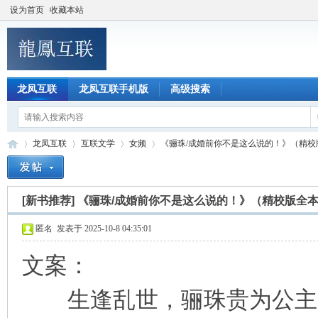
设为首页
收藏本站
龙凤互联
龙凤互联手机版
高级搜索
龙凤互联
互联文学
女频
《骊珠/成婚前你不是这么说的！》（精校版全本
[新书推荐]
《骊珠/成婚前你不是这么说的！》（精校版全本
龙
»
›
›
›
匿名
发表于 2025-10-8 04:35:01
文案：
生逢乱世，骊珠贵为公主