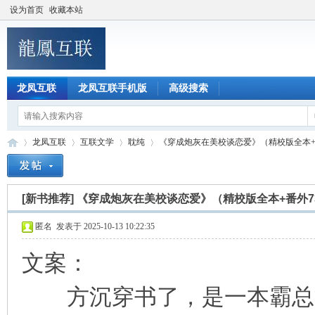
设为首页
收藏本站
龙凤互联
龙凤互联手机版
高级搜索
龙凤互联
互联文学
耽纯
《穿成炮灰在美校谈恋爱》（精校版全本+番外
[新书推荐]
《穿成炮灰在美校谈恋爱》（精校版全本+番外7
龙
»
›
›
›
匿名
发表于 2025-10-13 10:22:35
文案：
方沉穿书了，是一本霸总文