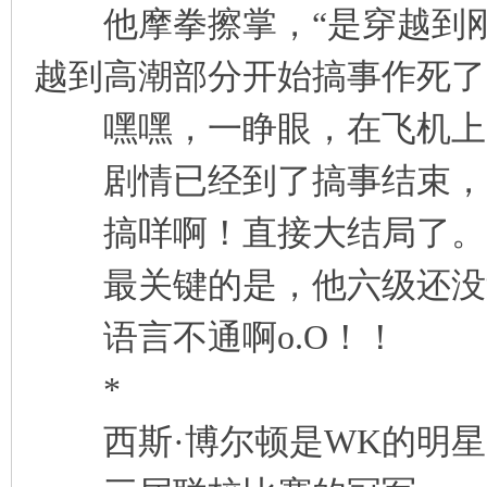
他摩拳擦掌，“是穿越到刚
凤
越到高潮部分开始搞事作死了
嘿嘿，一睁眼，在飞机上
剧情已经到了搞事结束，方
搞咩啊！直接大结局了。
互
最关键的是，他六级还没
语言不通啊o.O！！
*
西斯·博尔顿是WK的明星
联